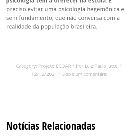
psicologia tem a oferecer na escola
. É
preciso evitar uma psicologia hegemônica e
sem fundamento, que não conversa com a
realidade da população brasileira.
Category:
Projeto ECOAR
Por
Luiz Paulo Juttel
12/12/2021
Deixe um comentário
Navegação
de
Notícias Relacionadas