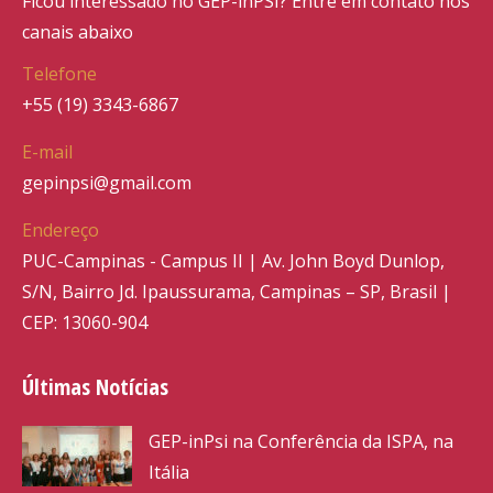
Ficou interessado no GEP-inPSI? Entre em contato nos
canais abaixo
Telefone
+55 (19) 3343-6867
E-mail
gepinpsi@gmail.com
Endereço
PUC-Campinas - Campus II | Av. John Boyd Dunlop,
S/N, Bairro Jd. Ipaussurama, Campinas – SP, Brasil |
CEP: 13060-904
Últimas Notícias
GEP-inPsi na Conferência da ISPA, na
Itália