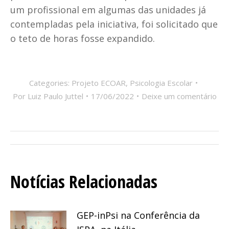
um profissional em algumas das unidades já
contempladas pela iniciativa, foi solicitado que
o teto de horas fosse expandido.
Categories:
Projeto ECOAR
,
Psicologia Escolar
Por
Luiz Paulo Juttel
17/06/2022
Deixe um comentário
Navegação
de
Notícias Relacionadas
post:
GEP-inPsi na Conferência da