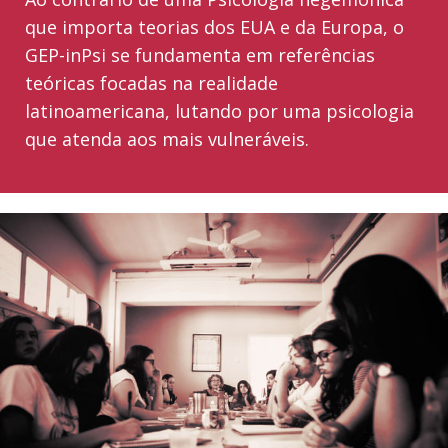
que importa teorias dos EUA e da Europa, o
GEP-inPsi se fundamenta em referências
teóricas focadas na realidade
latinoamericana, lutando por uma psicologia
que atenda aos mais vulneráveis.