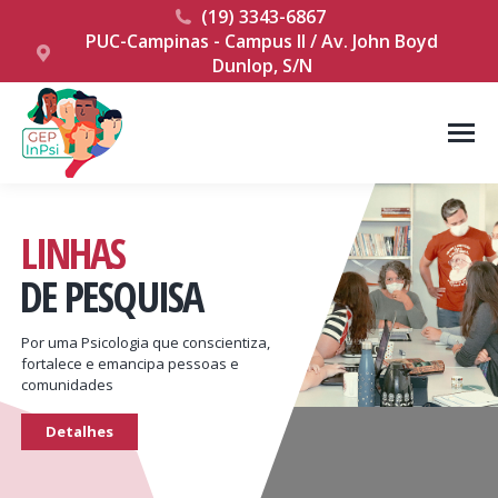
(19) 3343-6867
PUC-Campinas - Campus II / Av. John Boyd
Dunlop, S/N
LINHAS
DE PESQUISA
Por uma Psicologia que conscientiza,
fortalece e emancipa pessoas e
comunidades
Detalhes