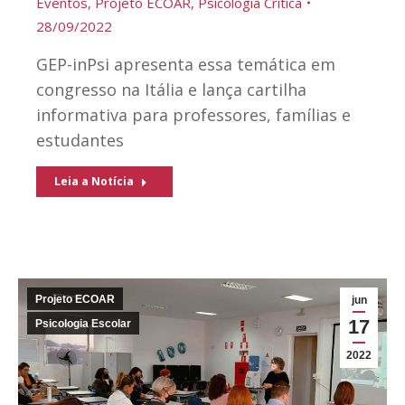
Eventos
,
Projeto ECOAR
,
Psicologia Crítica
28/09/2022
GEP-inPsi apresenta essa temática em
congresso na Itália e lança cartilha
informativa para professores, famílias e
estudantes
Leia a Notícia
Projeto ECOAR
jun
17
Psicologia Escolar
2022