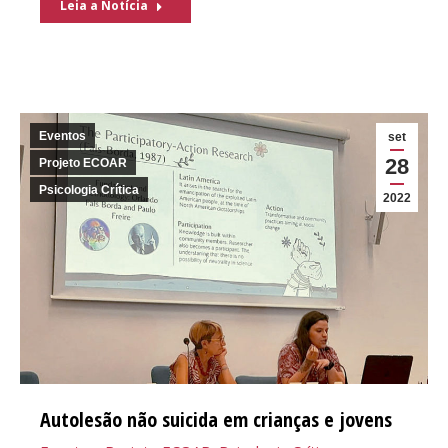
Leia a Notícia
Eventos
set
28
Projeto ECOAR
Psicologia Crítica
2022
Autolesão não suicida em crianças e jovens